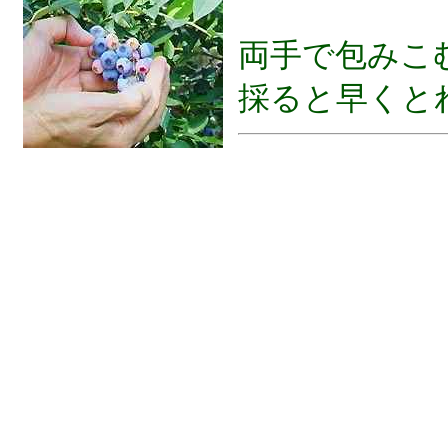
両手で包みこ
採ると早くと