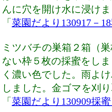
んに穴を開け水に浸けま
「
菜園だより130917－
ミツバチの巣箱２箱（巣
ない枠５枚の採蜜をしま
く濃い色でした。雨よけ
しました。金ゴマを刈り
「
菜園だより130909採