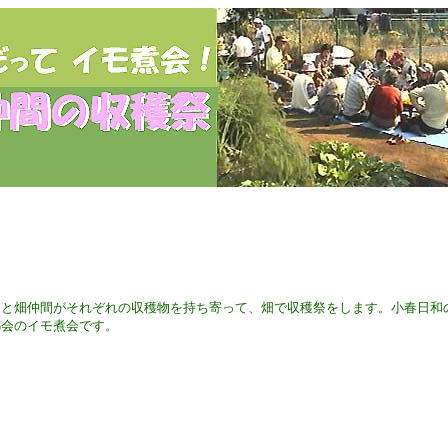
ると畑仲間がそれぞれの収穫物を持ち寄って、畑で収穫祭をします。小春日和
都会のイモ煮会です。