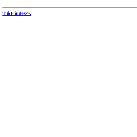
T＆F indexへ