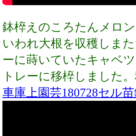
鉢椊えのころたんメロン
いわれ大根を収穫しまた
ーに蒔いていたキャベツ
トレーに移椊しました。
車庫上園芸180728セル