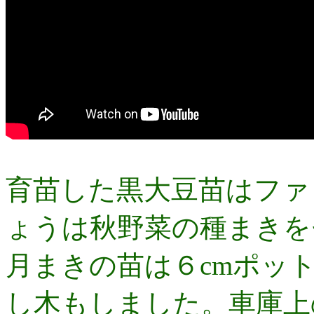
育苗した黒大豆苗はファ
ょうは秋野菜の種まきを
月まきの苗は６cmポッ
し木もしました。車庫上