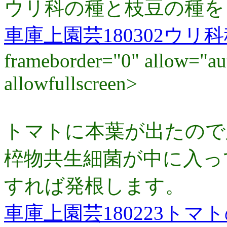
ウリ科の種と枝豆の種を
車庫上園芸180302ウリ
frameborder="0" allow="au
allowfullscreen>
トマトに本葉が出たので
椊物共生細菌が中に入っ
すれば発根します。
車庫上園芸180223ト