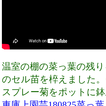
温室の棚の菜っ葉の残り
のセル苗を椊えました。
スプレー菊をポットに鉢
車庫上園芸180825菜