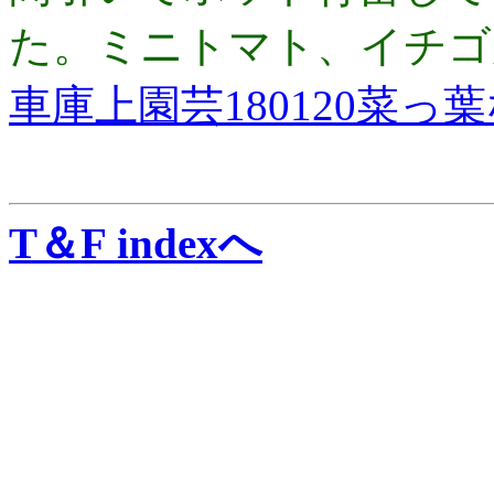
た。ミニトマト、イチゴ
車庫上園芸180120菜っ
T＆F indexへ