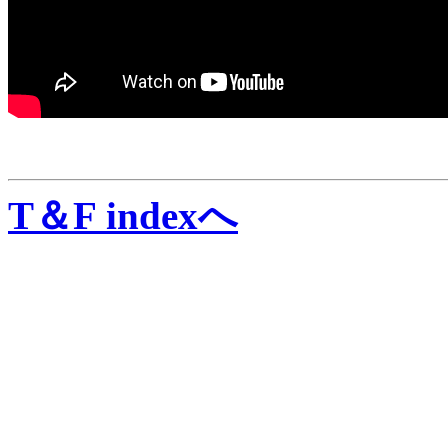
T＆F indexへ