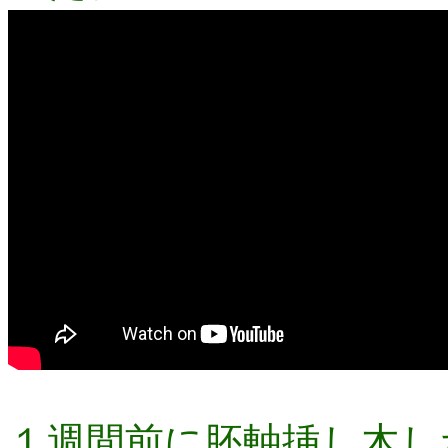
１週間前に胚軸挿し木し