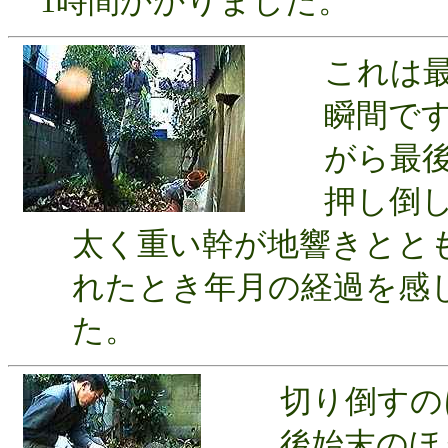
1時間かかりました。
これは最後
瞬間です。
がら最後は
押し倒し、
太く重い幹が地響きとと
れたとき年月の経過を感
た。
切り倒すのに
後始末のほう