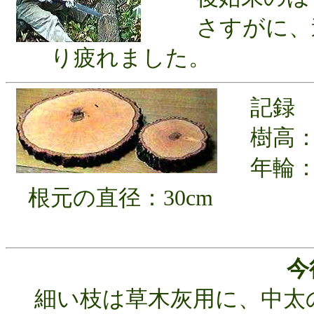
さすがに、連
り疲れました。
記録
樹高：1
年輪：
根元の直径：30cm
今
細い枝は草木灰用に、中太