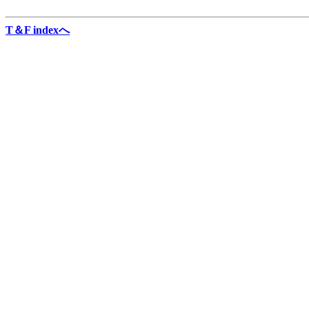
T＆F indexへ