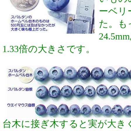
ーベリ
た。も
24.
1.33倍の大きさです。
台木に接ぎ木すると実が大き