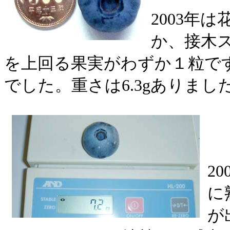
2003年
か、接木ス
を上回る果実がわずか１粒です
でした。重さは6.3gありまし
2
に
が