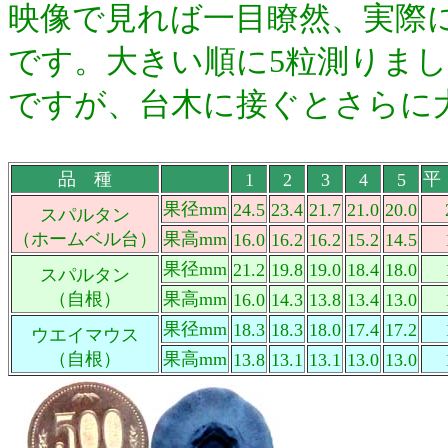
映像で見れば一目瞭然、実際
です。大きい順に5粒測りま
ですが、台木に接ぐとさらに
品 種
平
1
2
3
4
5
果径mm
24.5
23.4
21.7
21.0
20.0
スパルタン
（ホームベル台）
果高mm
16.0
16.2
16.2
15.2
14.5
果径mm
21.2
19.8
19.0
18.4
18.0
スパルタン
（自根）
果高mm
16.0
14.3
13.8
13.4
13.0
果径mm
18.3
18.3
18.0
17.4
17.2
ウエイマウス
（自根）
果高mm
13.8
13.1
13.1
13.0
13.0